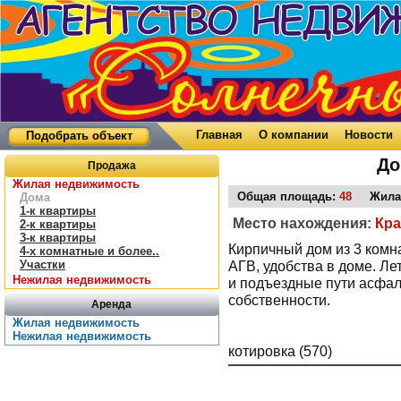
Главная
О компании
Новости
Подобрать объект
До
Продажа
Жилая недвижимость
Общая площадь:
48
Жилая
Дома
1-к квартиры
Место нахождения:
Кра
2-к квартиры
3-к квартиры
Кирпичный дом из 3 комна
4-х комнатные и более..
Участки
АГВ, удобства в доме. Ле
Нежилая недвижимость
и подъездные пути асфаль
собственности.
Аренда
Жилая недвижимость
Нежилая недвижимость
котировка (570)