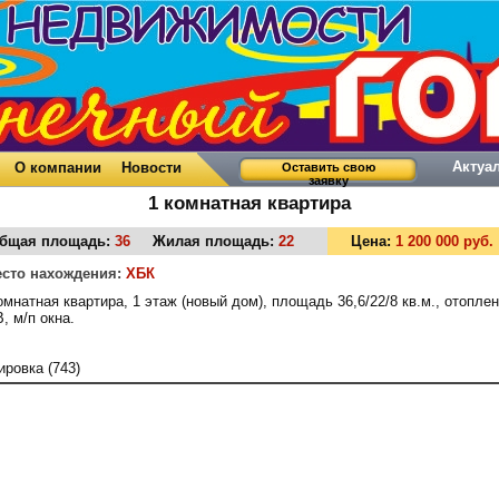
Актуа
О компании
Новости
Оставить свою
заявку
1 комнатная квартира
бщая площадь:
36
Жилая площадь:
22
Цена:
1 200 000 руб.
сто нахождения:
ХБК
омнатная квартира, 1 этаж (новый дом), площадь 36,6/22/8 кв.м., отопле
, м/п окна.
ировка (743)