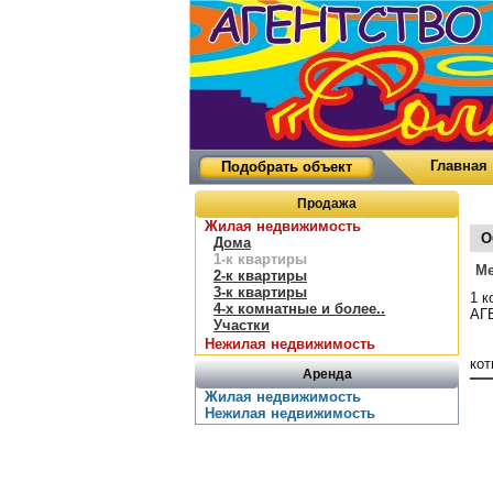
Главная
Подобрать объект
Продажа
Жилая недвижимость
О
Дома
1-к квартиры
Ме
2-к квартиры
3-к квартиры
1 к
4-х комнатные и более..
АГВ
Участки
Нежилая недвижимость
кот
Аренда
Жилая недвижимость
Нежилая недвижимость