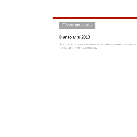
Обратная связь
© ansolar.ru 2013
При полном или частичном использовании материал
«ansolar.ru» обязательна.