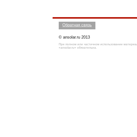
Обратная связь
© ansolar.ru 2013
При полном или частичном использовании материал
«ansolar.ru» обязательна.