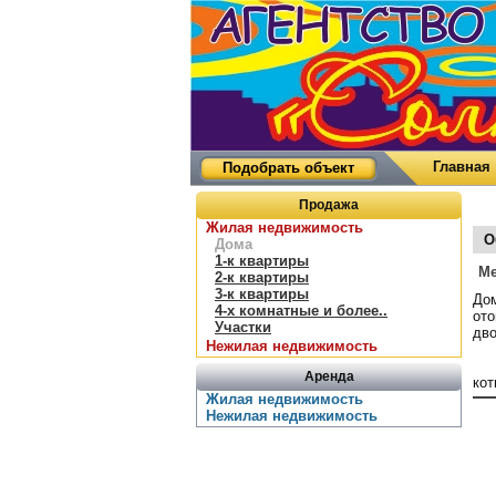
Главная
Подобрать объект
Продажа
Жилая недвижимость
О
Дома
1-к квартиры
Ме
2-к квартиры
3-к квартиры
Дом
4-х комнатные и более..
ото
Участки
дво
Нежилая недвижимость
Аренда
кот
Жилая недвижимость
Нежилая недвижимость